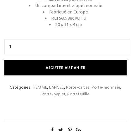
Un compartiment zippé monnaie
Fabriqué en Europe
REF:A09986KQTU
20 x 11 x 4 cm
AJOUTER AU PANIER
Catégories :
FEMME
,
LANCEL
,
Porte-cartes
,
Porte-monnaie
,
Porte-papier
,
Portefeuille