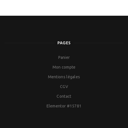
PAGES
Panier
Mon compte
Mentions légales
CGV
Contact
Elementor #15781