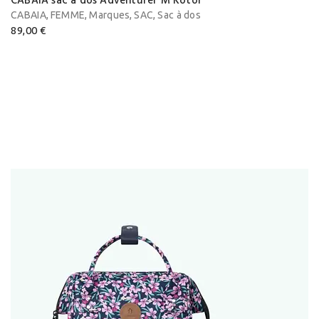
CABAIA sac à dos Adventurer M Kotor
,
,
,
,
CABAIA
FEMME
Marques
SAC
Sac à dos
89,00
€