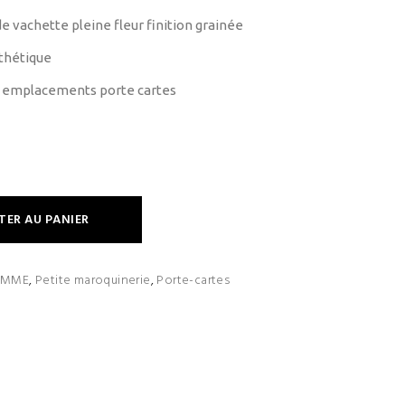
de vachette pleine fleur finition grainée
thétique
7 emplacements porte cartes
TER AU PANIER
EMME
,
Petite maroquinerie
,
Porte-cartes